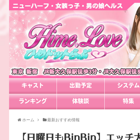
キャスト
出勤予定
システム
ランキング
体験談
特集
ホーム
最新おすすめ情報
【日曜日もBinBin】エッ