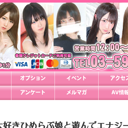
オプション
イベント
アクセ
アンケート
メルマガ
AV情
チ大好きひめらぶ娘と遊んでエナジ