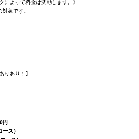
クによって料金は変動します。》
の対象です。
ありあり！】
00円
別コース）