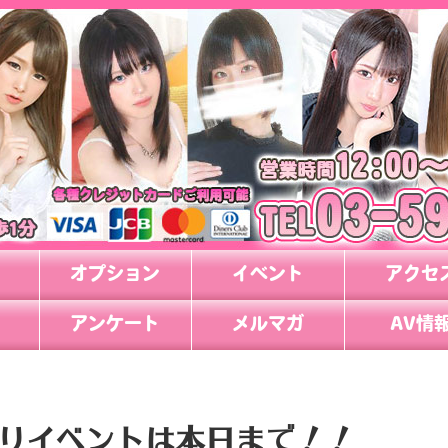
オプション
イベント
アクセ
アンケート
メルマガ
AV情
りイベントは本日まで！！