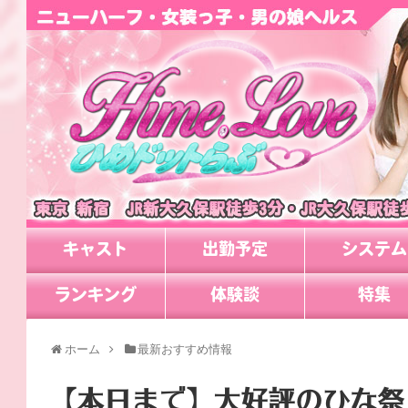
キャスト
出勤予定
システム
ランキング
体験談
特集
ホーム
最新おすすめ情報
【本日まで】大好評のひな祭