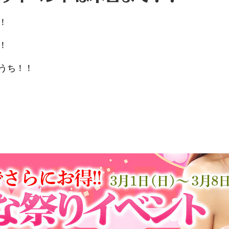
！
！
うち！！