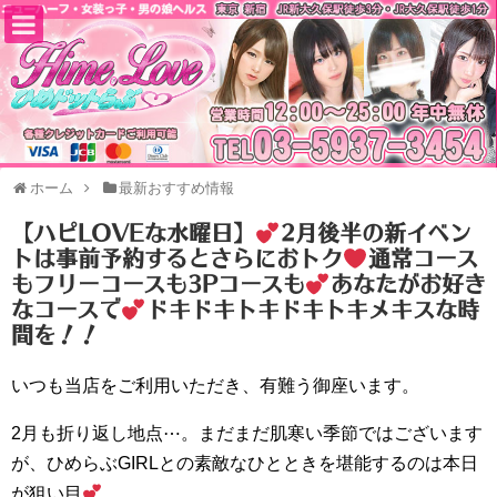
ホーム
最新おすすめ情報
【ハピLOVEな水曜日】
2月後半の新イベン
トは事前予約するとさらにおトク
通常コース
もフリーコースも3Pコースも
あなたがお好き
なコースで
ドキドキトキドキトキメキスな時
間を！！
いつも当店をご利用いただき、有難う御座います。
2月も折り返し地点⋯。まだまだ肌寒い季節ではございます
が、ひめらぶGIRLとの素敵なひとときを堪能するのは本日
が狙い目