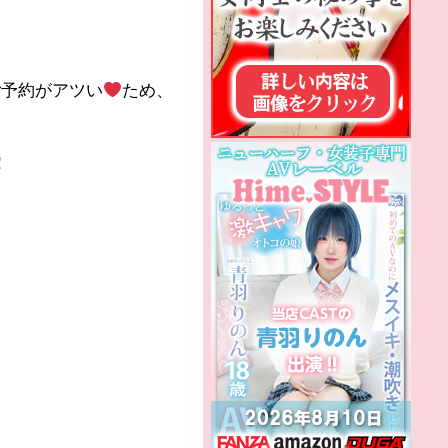
ご予約がアツい
ため、
！