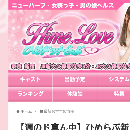
キャスト
出勤予定
システム
ランキング
体験談
特集
ホーム
最新おすすめ情報
【週のド真ん中】ひめらぶ新