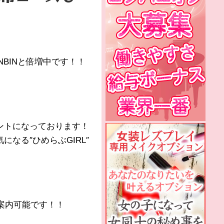
BINと倍増中です！！
ントになっております！
なる″ひめらぶGIRL″
案内可能です！！