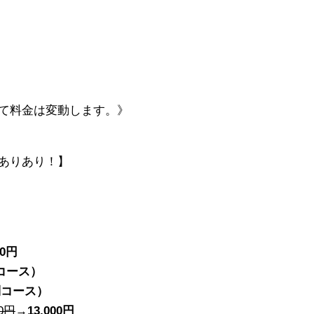
て料金は変動します。》
ありあり！】
00円
別コース）
別コース）
00円
→
13,000円