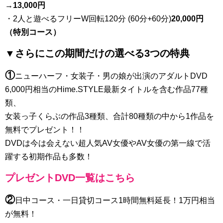
→
13,000円
・2人と遊べるフリーW回転120分 (60分+60分)
20,000円
（特別コース）
▼さらにこの期間だけの選べる3つの特典
①
ニューハーフ・女装子・男の娘が出演のアダルトDVD
6,000円相当のHime.STYLE最新タイトルを含む作品77種
類、
女装っ子くらぶの作品3種類、合計80種類の中から1作品を
無料でプレゼント！！
DVDは今は会えない超人気AV女優やAV女優の第一線で活
躍する初期作品も多数！
プレゼントDVD一覧はこちら
②
日中コース・一日貸切コース1時間無料延長！1万円相当
が無料！