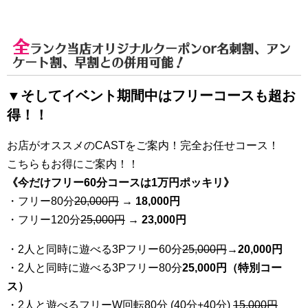
全
ランク当店オリジナルクーポンor名刺割、アン
ケート割、早割
との併用可能！
▼そしてイベント期間中はフリーコースも超お
得！！
お店がオススメのCASTをご案内！完全お任せコース！
こちらもお得にご案内！！
《今だけフリー60分コースは1万円ポッキリ》
・フリー80分
20
,000円
→ 18,000円
・フリー120分
25
,000円
→ 23,000円
・2人と同時に遊べる3Pフリー60分
25
,000円
→20,000円
・2人と同時に遊べる3Pフリー80分
25,000円（特別コー
ス）
・2人と遊べるフリーW回転80分 (40分+40分)
15,000円