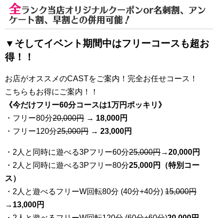
全
ランク当店オリジナルクーポンor名刺割、アン
ケート割、早割
との併用可能！
▼そしてイベント期間中はフリーコースも超お
得！！
お店がオススメのCASTをご案内！完全お任せコース！
こちらもお得にご案内！！
《今だけフリー60分コースは1万円ポッキリ》
・フリー80分
20
,000円
→ 18,000円
・フリー120分
25
,000円
→ 23,000円
・2人と同時に遊べる3Pフリー60分
25
,000円
→20,000円
・2人と同時に遊べる3Pフリー80分
25,000円（特別コー
ス）
・2人と遊べるフリーW回転80分 (40分+40分)
15,000円
→
13,000円
・2人と遊べるフリーW回転120分 (60分+60分)
20,000円