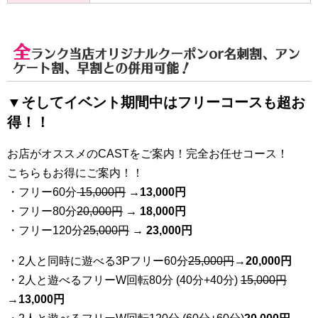
全
ランク当店オリジナルクーポンor名刺割、アン
ケート割、早割
との併用可能！
▼そしてイベント期間中はフリーコースも超お
得！！
お店がオススメのCASTをご案内！完全お任せコース！
こちらもお得にご案内！！
・フリー60分
15,000円
→
13
,000円
・フリー80分
20
,000円
→ 18,000円
・フリー120分
25
,000円
→ 23,000円
・2人と同時に遊べる3Pフリー60分
25
,000円
→20,000円
・2人と遊べるフリーW回転80分 (40分+40分)
15,000円
→
13,000円