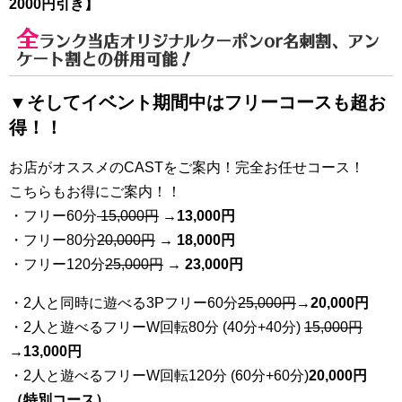
2000円引き】
全
ランク当店オリジナルクーポンor名刺割、アン
ケート割との併用可能！
▼そしてイベント期間中はフリーコースも超お
得！！
お店がオススメのCASTをご案内！完全お任せコース！
こちらもお得にご案内！！
・フリー60分
15,000円
→
13
,000円
・フリー80分
20
,000円
→ 18,000円
・フリー120分
25
,000円
→ 23,000円
・2人と同時に遊べる3Pフリー60分
25
,000円
→20,000円
・2人と遊べるフリーW回転80分 (40分+40分)
15,000円
→
13,000円
・2人と遊べるフリーW回転120分 (60分+60分)
20,000円
（特別コース）