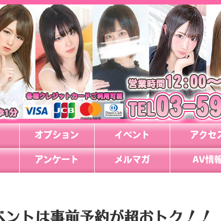
オプション
イベント
アクセ
アンケート
メルマガ
AV情
イベントは事前予約が超おトク！！