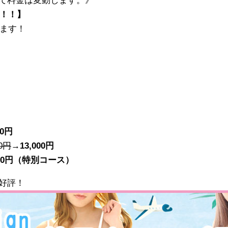
て料金は変動します。》
引！！】
ります！
00円
00円
→
13,000円
000円（特別コース）
好評！