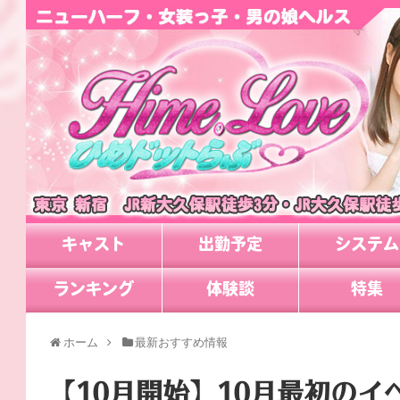
キャスト
出勤予定
システム
ランキング
体験談
特集
ホーム
最新おすすめ情報
【10月開始】10月最初の