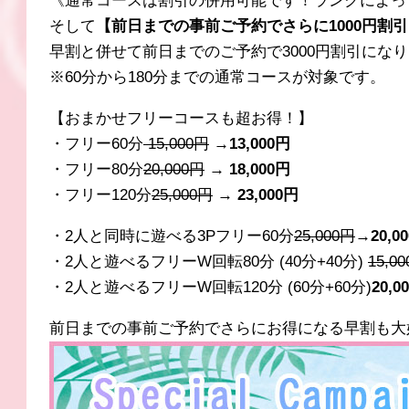
《通常コースは割引の併用可能です！ランクによっ
そして
【前日までの事前ご予約でさらに1000円割
早割と併せて前日までのご予約で3000円割引にな
※60分から180分までの通常コースが対象です。
【おまかせフリーコースも超お得！】
・フリー60分
15,000円
→
13
,000円
・フリー80分
20
,000円
→ 18,000円
・フリー120分
25
,000円
→ 23,000円
・2人と同時に遊べる3Pフリー60分
25
,000円
→20,0
・2人と遊べるフリーW回転80分 (40分+40分)
15,0
・2人と遊べるフリーW回転120分 (60分+60分)
20,
前日までの事前ご予約でさらにお得になる早割も大