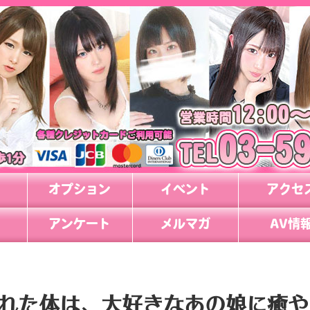
オプション
イベント
アクセ
アンケート
メルマガ
AV情
れた体は、大好きなあの娘に癒や