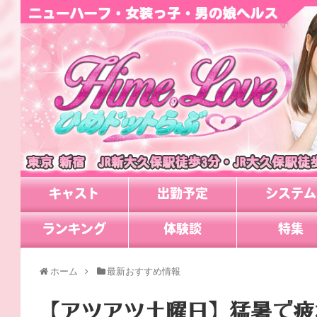
キャスト
出勤予定
システム
ランキング
体験談
特集
ホーム
最新おすすめ情報
【アツアツ土曜日】猛暑で疲