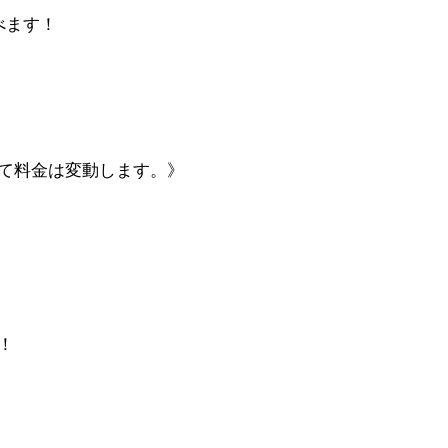
べます！
て料金は変動します。》
！