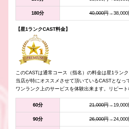
180分
40,000円
→38,00
【星1ランクCAST料金】
このCASTは通常コース（指名）の料金は星1ランク（
当店が特にオススメさせて頂いているCASTとなっ
ワンランク上のサービスを体験出来ます。リピート
60分
21,000円
→19,00
90分
26,000円
→24,00