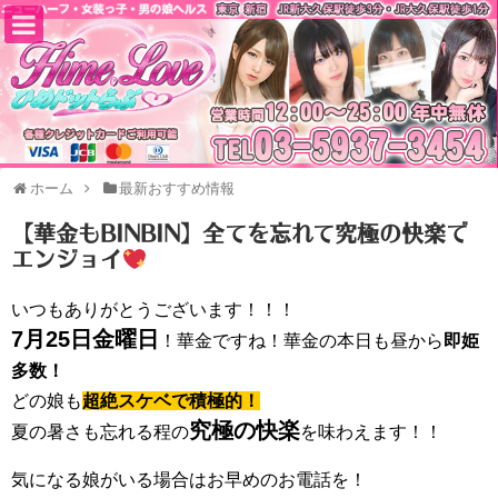
ホーム
最新おすすめ情報
【華金もBINBIN】全てを忘れて究極の快楽で
エンジョイ
いつもありがとうございます！！！
7月25日金曜日
！華金ですね！華金の本日も昼から
即姫
多数！
どの娘も
超絶スケベで積極的！
究極の快楽
夏の暑さも忘れる程の
を味わえます！！
気になる娘がいる場合はお早めのお電話を！