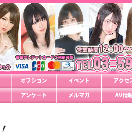
オプション
イベント
アクセ
アンケート
メルマガ
AV情
！