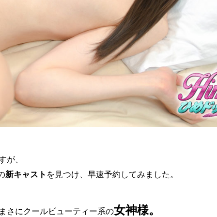
すが、
の
新キャスト
を見つけ、
早速予約してみました。
女神様。
まさにクールビ
ューティー系の