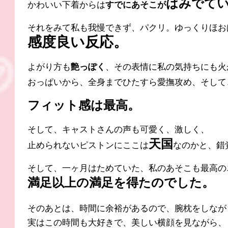
はみでて
かわいい下着からは
すで
にあそこが
それをみて私も我慢できず、
パクリ。ゆっくりほお
感度良い反応。
よがり方も
艶っぽく
、その表情に私の気持ちにも火
おっぱいから、全身までひたすら愛撫攻め、そして
フィット感は最高。
そして、キャストさんの
声も可愛く、激しく、
天国
止められないピストンにここは
なのかと、
錯
そして、一ヶ月はためていた、私のあそこも
最高の
満足以上の満足を得たのでした。
そのあとは、時間に余裕があるので、腕枕をしなが
実はこの時間も大好きで、美しい横顔を見ながら、