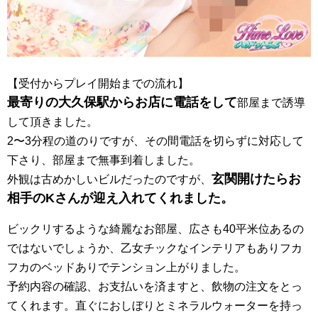
【受付からプレイ開始までの流れ】
最寄りの大久保駅からお店に電話をして
部屋まで誘導
して頂きまし
た。
2〜3分程の道のりですが、その間電話を切らずに対応して
下
さり、部屋まで無事到着しました。
玄関開けたらお
外観は古めかしいビルだったの
ですが、
相手のKさんが迎え入れてくれました
。
ビックリするような綺麗なお部屋、広さも40平米位あるの
では
ないでしょうか、乙女チックなインテリアもありフカ
フカのベッド
ありでテンション上がりました。
予約内容の確認、
お支払いを済ますと、飲物の注文をとっ
てくれます。直ぐにおしぼ
りとミネラルウォーターを持っ