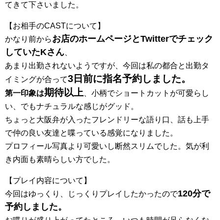
てきて下さいました。
【お相手のCASTについて】
お店のホームページとTwitterでチェック
かなり前から
して
いたKさん
、
あまり出勤されないようですが、今回は私の都合
と出勤タ
3日前に指名予約しました。
イミングが合って
期待以上
第一印象は
、小柄でショートカットが可愛らし
い、でもナ
チュラルな感じがグッド。
ちょっと大阪弁が入ったフレンドリーな
語り口、話も上手
で仲の良い友達と喋っている感覚になりました。
プロフィール写真より可愛いし断然スリムでした。気が利
き内面も
素晴らしい方でした。
【プレイ内容について】
120分で
今回はゆっくり、じっくりプレイしたかったので
予約し
ました。