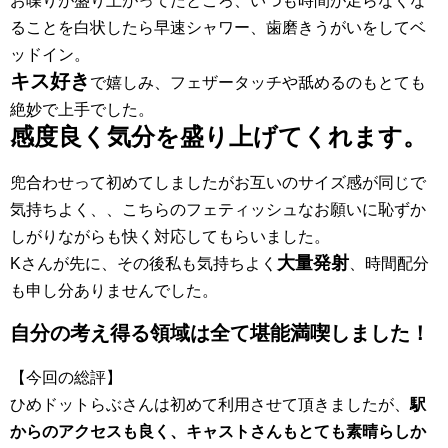
お喋りが盛り上がってたところ、いつも時間が足らなくな
ることを白状したら早速シャワー、歯磨きうがいをしてベ
ッドイン
。
キス好き
で嬉しみ、フェザータッチや舐めるのもとても
絶妙で上
手でした。
感度良く気分を盛り上げてくれます。
兜合わせって初め
てしましたがお互いのサイズ感が同じで
気持ちよく、、こちらのフ
ェティッシュなお願いに恥ずか
しがりながらも快く対応してもらい
ました。
大量発射
Kさんが先に、その後私も気持ちよく
、時間
配分
も申し分ありませんでした。
自分の考え得る領域は全て堪能満
喫しました！
【今回の総評】
ひめドットらぶさんは初めて利用させて頂きましたが、
駅
からのア
クセスも良く、キャストさんもとても素晴らしか