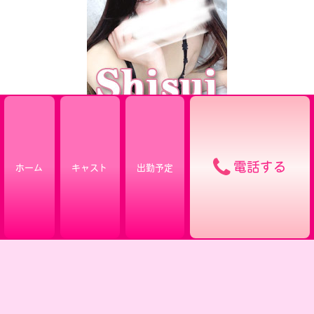
電話する
ホーム
キャスト
出勤予定
キャスト
出勤予定
システム
オプション
イベント
アクセス
求人募集
メルマガ
アンケート
リンク
お問い合わせ
© 2018 - 2026 ひめドットらぶ | ニューハーフヘルス ・女装・男の娘 | 東京
新宿 大久保 新大久保 高田馬場