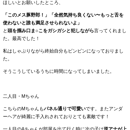
ほしいとお願いしたところ、
「このメス豚野郎！」「全然気持ち良くない〜もっと舌を
使わないと誰も満足させられないよ」
と
頭を掴み口ま○こをガシガシと犯しながら
言ってくれまし
た。最高でした！
私はしゃぶりながら終始自分もビンビンになっておりまし
た。
そうこうしているうちに時間になってしまいました。
二人目・Mちゃん
こちらのMちゃんも
パネル通りで可愛い
です。またアンダ
ーヘアが綺麗に手入れされておりとても素敵です！
一人目のAちゃんが部屋を出て行く時に次の子は
逆アナが上