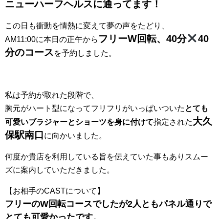
ニューハーフヘルスに通ってます！
この日も衝動を情熱に変えて夢の声をたどり、
フリーW回転、40分
40
AM11:00に本日の正午から
分のコース
を予約しました。
私は予約が取れた段階で、
胸元がハート型になってフリフリがいっぱいついた
とても
大久
可愛いブラジャーとショーツを身に付けて
指定された
保駅南口
に向かいました。
何度か貴店を利用している旨を伝えていた事もありスムー
ズに案内していただきました。
【お相手のCASTについて】
フリーのW回転コースでしたが2人ともパネル通りで
とても可愛かったです。