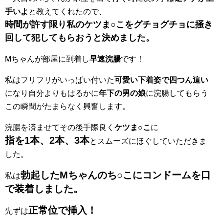
手いよ
と教えてくれたので、
時間が許す限り私のケツま○こをグチョグチョに掻き
回して犯してもらおうと決めました。
Mちゃんが部屋に到着し
早速浣腸
です！
私はフリフリがいっぱい付いた
可愛い下着姿で四つん這い
になり自分よりもはるかに
年下の男の娘
に浣腸してもらう
この瞬間がたまらなく興奮します。
浣腸を済ませてその後手際良く
ケツま○こ
に
指を1本、2本、3本
とスムーズにほぐしていただきま
した。
勃起したMちゃんのち○こにコンドームを口
私は
で装着しました。
正常位で挿入！
先ずは