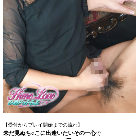
【受付からプレイ開始までの流れ】
未だ見ぬち○こに出逢いたいその一心
で